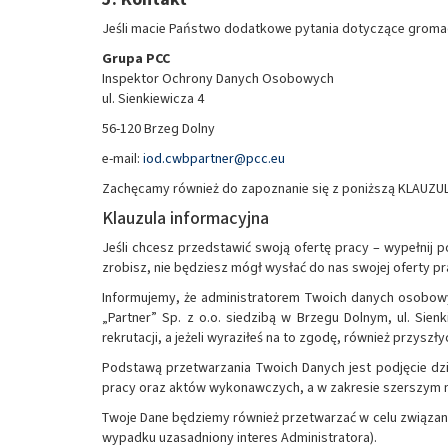
Jeśli macie Państwo dodatkowe pytania dotyczące gromad
Grupa PCC
Inspektor Ochrony Danych Osobowych
ul. Sienkiewicza 4
56-120 Brzeg Dolny
e-mail:
iod.cwbpartner@pcc.eu
Zachęcamy również do zapoznanie się z poniższą KLAUZ
Klauzula informacyjna
Jeśli chcesz przedstawić swoją ofertę pracy – wypełnij
zrobisz, nie będziesz mógł wysłać do nas swojej oferty p
Informujemy, że administratorem Twoich danych osobowyc
„Partner” Sp. z o.o. siedzibą w Brzegu Dolnym, ul. Sienki
rekrutacji, a jeżeli wyraziłeś na to zgodę, również przys
Podstawą przetwarzania Twoich Danych jest podjęcie dz
pracy oraz aktów wykonawczych, a w zakresie szerszym ni
Twoje Dane będziemy również przetwarzać w celu związan
wypadku uzasadniony interes Administratora).