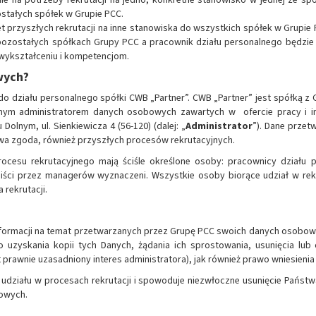
ostałych spółek w Grupie PCC.
przyszłych rekrutacji na inne stanowiska do wszystkich spółek w Grupie P
ozostałych spółkach Grupy PCC a pracownik działu personalnego będzie 
wykształceniu i kompetencjom.
wych?
 do działu personalnego spółki CWB „Partner”. CWB „Partner” jest spółką z 
m administratorem danych osobowych zawartych w ofercie pracy i inny
Dolnym, ul. Sienkiewicza 4 (56-120) (dalej: „
Administrator
”). Dane przet
kowa zgoda, również przyszłych procesów rekrutacyjnych.
esu rekrutacyjnego mają ściśle określone osoby: pracownicy działu p
ści przez managerów wyznaczeni. Wszystkie osoby biorące udział w rek
rekrutacji.
ormacji na temat przetwarzanych przez Grupę PCC swoich danych osobowy
yskania kopii tych Danych, żądania ich sprostowania, usunięcia lub o
st prawnie uzasadniony interes administratora), jak również prawo wniesie
 udziału w procesach rekrutacji i spowoduje niezwłoczne usunięcie Państ
owych.