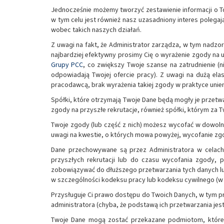
Jednocześnie możemy tworzyć zestawienie informacji o 
w tym celu jest również nasz uzasadniony interes poleg
wobec takich naszych działań.
Z uwagi na fakt, że Administrator zarządza, w tym nadzo
najbardziej efektywny prosimy Cię o wyrażenie zgody na
Grupy PCC
, co zwiększy Twoje szanse na zatrudnienie (
odpowiadają Twojej ofercie pracy). Z uwagi na dużą el
pracodawcą, brak wyrażenia takiej zgody w praktyce unie
Spółki, które otrzymają Twoje Dane będą mogły je przetwar
zgody na przyszłe rekrutacje, również spółki, którym za 
Twoje zgody (lub część z nich) możesz wycofać w dowol
uwagi na kwestie, o których mowa powyżej, wycofanie zgo
Dane przechowywane są przez Administratora w celach 
przyszłych rekrutacji lub do czasu wycofania zgody,
zobowiązywać do dłuższego przetwarzania tych danych lu
w szczególności kodeksu pracy lub kodeksu cywilnego (w
Przysługuje Ci prawo dostępu do Twoich Danych, w tym pra
administratora (chyba, że podstawą ich przetwarzania je
Twoje Dane mogą zostać przekazane podmiotom, które t