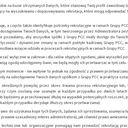
Tobie na bazie otrzymanych Danych, które stanowią Twój profil zawodowy
ający na wyszukiwaniu i dopasowywaniu rekrutacji, które mogą odpowiadać
ruje, a często także identyfikuje potrzeby rekrutacyjne w ramach Grupy P
 udostępnienie Twoich Danych, w tym tworzonego przez Administratora zest
nie pozwalamy, aby wszystkie spółki z Grupy PCC miały dostęp do Twoich 
astyczność i dynamiczne zmiany w ramach polityki kadrowej Grupy PCC, 
możliwia wzięcie udziału w procesach rekrutacyjnych w ramach Grupy PCC.
zać wyłącznie w zakresie i dla celów objętych zgodami, jakie wyraziłeś powy
Twoją zgodą udostępnimy Dane, nie będą mogły ich przetwarzać w tym celu.
nym momencie - nie wpłynie to jednak na zgodność z prawem przetwarzani
dy na udostępnienie Twoich danych spółkom z Grupy PCC w praktyce oznacz
określonych powyżej przez okres trwania procesu rekrutacyjnego lub,
 przy czym zostaną one usunięte w każdym przypadku po dwóch latach
b będziemy je przechowywać dłużej na wypadek potencjalnych roszczeń, pr
 każdym przypadku decyduje dłuższy okres przetwarzania).
wo do uzyskania kopii tych Danych, żądania ich sprostowania, usunięcia l
st prawnie uzasadniony interes administratora), jak również prawo wniesie
echnicznie lub organizacyjnie pomagają nam prowadzić rekrutację pra