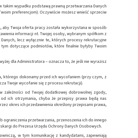
 (w takim wypadku podstawą prawną przetwarzania Danych
 Twoim preferencjom). Oczywiście możesz wnieść sprzeciw
CC, aby Twoja oferta pracy została wykorzystana w sposób
awienia informacji nt. Twojej osoby, wybranym spółkom z
Danych, lecz wyłącznie te, których procesy rekrutacyjne
w tym dotyczące podmiotów, które finalnie byłyby Twoim
żej dla Administratora – oznacza to, że jeśli nie wyrazisz
a, którego dokonamy przed ich wycofaniem (przy czym, z
a Twoje wycofanie się z procesu rekrutacji).
 w zależności od Twojej dodatkowej dobrowolnej zgody,
 od ich otrzymania, chyba że przepisy prawa będą nas
zez okres ich przedawnienia określony przepisami prawa,
ub ograniczenia przetwarzania, przenoszenia ich do innego
nia skargi do Prezesa Urzędu Ochrony Danych Osobowych.
cowniczą, w tym komunikację z kandydatami, zapewniają