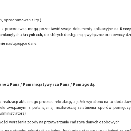
h, oprogramowania itp.)
kt z pracodawcą mogą pozostawić swoje dokumenty aplikacyjne na
Recep
 zamkniętych
skrzynkach
, do których dostęp mają wyłącznie pracownicy dz
nie
następujące dane:
 z Pana / Pani inicjatywy i za Pana / Pani zgodą.
ealizacji aktualnego procesu rekrutacji, a jeżeli wyrażono na to dodatk
u związanym z potencjalną możliwością zaistnienia sporów pomiędz
dministratora).
liwości wyrażenia zgody na przetwarzanie Państwa danych osobowych:
na potrzeby rekrutacji na jedno, konkretne stanowisko w jednej ze spół