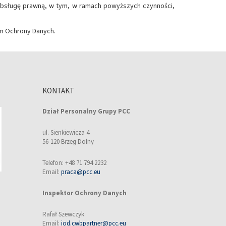
 obsługę prawną, w tym, w ramach powyższych czynności,
m Ochrony Danych.
KONTAKT
Dział Personalny Grupy PCC
ul. Sienkiewicza 4
56-120 Brzeg Dolny
Telefon: +48 71 794 2232
Email:
praca@pcc.eu
Inspektor Ochrony Danych
Rafał Szewczyk
Email:
iod.cwbpartner@pcc.eu