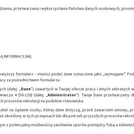
zenia, przetwarzania i wykorzystania Państwa danych osobowych, prosimy
ULĄ INFORMACYJNĄ:
 powyższy formularz – musisz podać dane oznaczone jako „wymagane”. Podan
racy za pośrednictwem formularza.
h (dalej: „
Dane
”) zawartych w Twojej ofercie pracy i innych zebranych 
ewicza 4 (56-120) (dalej: „
Administrator
”). Twoje Dane przetwarzamy dl
złych procesów rekrutacji na podobne stanowiska.
iałań na żądanie osoby, której dane dotyczą, przed zawarciem umowy, 
ż określony w tych przepisach lub dla potrzeb przyszłych procesów rekrut
ym z potencjalną możliwością zaistnienia sporów pomiędzy Tobą a Administ