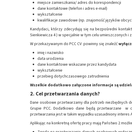
miejsce zamieszkania/ adres do korespondencji
dane kontaktowe (telefon i adres e-mail)
wykształcenie
kwalifikacje zawodowe (np. znajomość języków obcyc
Kandydaci, którzy zdecydują się na bezpośredni konta
Sienkiewicza 4 ) w specjalnie w tym celu umieszczonych i
W przekazywanym do PCC CV powinny się znaleźć
wyłącz
imię i nazwisko
data urodzenia
dane kontaktowe wskazane przez kandydata
wykształcenie
przebieg dotychczasowego zatrudnienia
Wszelkie dodatkowo załączone informacje są udzielane
2. Cel przetwarzania danych?
Dane osobowe przetwarzamy dla potrzeb niezbędnych do r
Grupie PCC. Dodatkowo dane będą przetwarzane w cel
przetwarzania jest w takim wypadku uzasadniony interes A
Aplikując na konkretną ofertę pracy mają Państwo 2 moż
Zgoda na przetwarzanie danych osobowych wyłącznie 