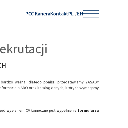
PCC Kariera
Kontakt
PL
EN
krutacji
CH
 bardzo ważna, dlatego poniżej przedstawiamy ZASADY
informacje o ADO oraz katalog danych, których wymagamy
rzed wysłaniem CV konieczne jest wypełnienie
formularza