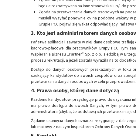
będzie rozpatrywana na inne stanowiska lub/i do poz
Zgoda na przetwarzanie danych osobowych na poczet 
musieli wysyłać ponownie cv na podobne wakaty w p
Grupie PCC pojawi się wakat odpowiadający Państwa 
3. Kto jest administratorem danych osobo
Państwa aplikacja i zawarte w niej dane osobowe trafiają
kadrowo-płacowe dla pracowników Grupy PCC Tym samy
Wspierania Biznesu „Partner” Sp. z o.o. siedzibą w Brzegu 
procesu rekrutacji, a jeżeli została wyraziła na to dodat
Dostęp do danych osobowych przekazanych w toku proc
szukający kandydatów do swoich zespołów oraz specjali
przetwarzania danych osobowych w celu przeprowadzenia 
4. Prawa osoby, której dane dotyczą
Każdemu kandydatowi przysługuje prawo do uzyskania inf
ma prawo dostępu do swoich Danych, w tym prawo do uz
administratora (chyba, że podstawą ich przetwarzania je
Żądanie usunięcia danych oznacza rezygnację z dalszego
lub mailowy z naszym Inspektorem Ochrony Danych Osob
5. Kontakt