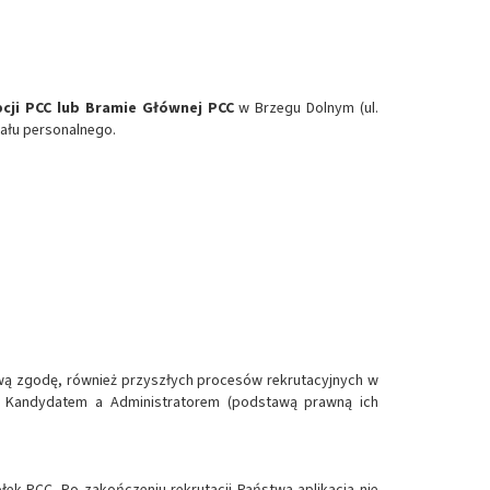
cji PCC lub Bramie Głównej PCC
w Brzegu Dolnym (ul.
iału personalnego.
ową zgodę, również przyszłych procesów rekrutacyjnych w
y Kandydatem a Administratorem (podstawą prawną ich
ek PCC. Po zakończeniu rekrutacji Państwa aplikacja nie