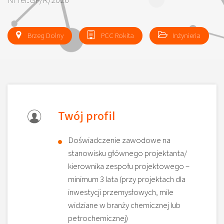
Nr ref.:GP/R/2026
Brzeg Dolny
PCC Rokita
Inżynieria
Twój profil
Doświadczenie zawodowe na
stanowisku głównego projektanta/
kierownika zespołu projektowego –
minimum 3 lata (przy projektach dla
inwestycji przemysłowych, mile
widziane w branży chemicznej lub
petrochemicznej)