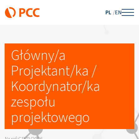
PL
EN
Główny/a
Projektant/ka /
Koordynator/ka
zespołu
projektowego