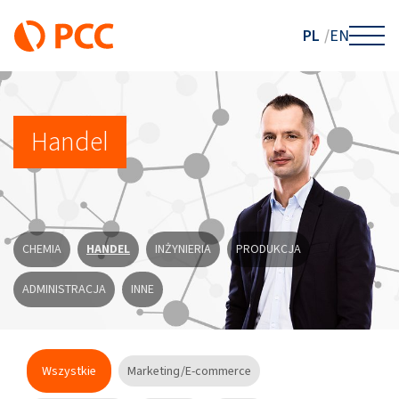
PL
EN
Handel
CHEMIA
HANDEL
INŻYNIERIA
PRODUKCJA
ADMINISTRACJA
INNE
Wszystkie
Marketing/E-commerce