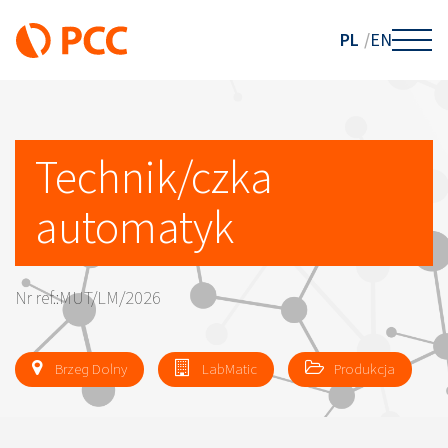
PL
EN
Technik/czka
automatyk
Nr ref.:MUT/LM/2026
Brzeg Dolny
LabMatic
Produkcja